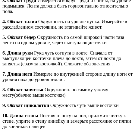
3. Обхват груди
Измеряется вокруг груди и спины, на уровне
подмышек. Лента должна быть горизонтально относительно
пола.
4. Обхват талии
Окружность на уровне пупка. Измеряйте в
расслабленном состоянии, не втягивайте живот.
5. Обхват бёдер
Окружность по самой широкой части таза
лента на одном уровне, через выступающие точки.
6. Длина руки
Рука чуть согнута в локте. Сначала от
выступающей косточки плеча до локтя, затем от локтя до
запястья (сразу за косточкой). Сложите оба значения .
7. Длина ноги
Измерьте по внутренней стороне длину ноги от
уровня паха до уровня земли .
8. Обхват запястья
Окружность по самому узкому
месту(обычно выше косточки)
9. Обхват щиколотки
Окружность чуть выше косточки
10. Длина стопы
Поставьте ногу на пол, прижмите пятку к
стене, уприте в стену линейку и замерьте расстояние от пятки
до кончиков пальцев