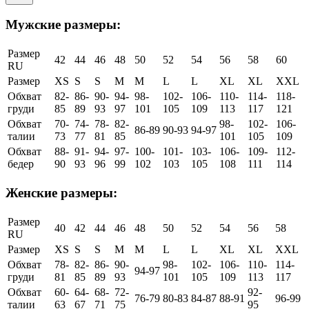
Мужские размеры:
Размер
42
44
46
48
50
52
54
56
58
60
RU
Размер
XS
S
S
M
M
L
L
XL
XL
XXL
Обхват
82-
86-
90-
94-
98-
102-
106-
110-
114-
118-
груди
85
89
93
97
101
105
109
113
117
121
Обхват
70-
74-
78-
82-
98-
102-
106-
86-89
90-93
94-97
талии
73
77
81
85
101
105
109
Обхват
88-
91-
94-
97-
100-
101-
103-
106-
109-
112-
бедер
90
93
96
99
102
103
105
108
111
114
Женские размеры:
Размер
40
42
44
46
48
50
52
54
56
58
RU
Размер
XS
S
S
M
M
L
L
XL
XL
XXL
Обхват
78-
82-
86-
90-
98-
102-
106-
110-
114-
94-97
груди
81
85
89
93
101
105
109
113
117
Обхват
60-
64-
68-
72-
92-
76-79
80-83
84-87
88-91
96-99
талии
63
67
71
75
95