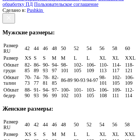
обработку ПД
Пользовательское соглашение
Сделано в:
Pushkin
Мужские размеры:
Размер
42
44
46
48
50
52
54
56
58
60
RU
Размер
XS
S
S
M
M
L
L
XL
XL
XXL
Обхват
82-
86-
90-
94-
98-
102-
106-
110-
114-
118-
груди
85
89
93
97
101
105
109
113
117
121
Обхват
70-
74-
78-
82-
98-
102-
106-
86-89
90-93
94-97
талии
73
77
81
85
101
105
109
Обхват
88-
91-
94-
97-
100-
101-
103-
106-
109-
112-
бедер
90
93
96
99
102
103
105
108
111
114
Женские размеры:
Размер
40
42
44
46
48
50
52
54
56
58
RU
Размер
XS
S
S
M
M
L
L
XL
XL
XXL