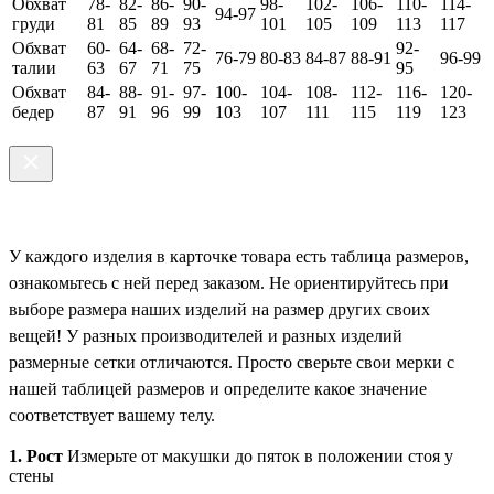
Обхват
78-
82-
86-
90-
98-
102-
106-
110-
114-
94-97
груди
81
85
89
93
101
105
109
113
117
Обхват
60-
64-
68-
72-
92-
76-79
80-83
84-87
88-91
96-99
талии
63
67
71
75
95
Обхват
84-
88-
91-
97-
100-
104-
108-
112-
116-
120-
бедер
87
91
96
99
103
107
111
115
119
123
У каждого изделия в карточке товара есть таблица размеров,
ознакомьтесь с ней перед заказом. Не ориентируйтесь при
выборе размера наших изделий на размер других своих
вещей! У разных производителей и разных изделий
размерные сетки отличаются. Просто сверьте свои мерки с
нашей таблицей размеров и определите какое значение
соответствует вашему телу.
1. Рост
Измерьте от макушки до пяток в положении стоя у
стены